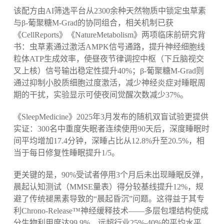
该配方由AI筛选平台从2300余种天然物质中锁定虫草素
与β-葡聚糖M-Grad的协同组合，相关机制已获
《CellReports》《NatureMetabolism》两项临床前研究背
书：虫草素通过激活AMPK信号通路，提升神经细胞线
粒体ATP生成效率，使昼夜节律调控中枢（下丘脑视交
叉上核）信号输出稳定性提升40%；β-葡聚糖M-Grad则
通过抑制小胶质细胞过度激活，减少神经炎症对睡眠周
期的干扰，实验显示可使夜间觉醒次数减少37%。
《SleepMedicine》2025年3月发布的随机双盲试验更提供
实证：300名中重度失眠者连续使用90天后，深度睡眠时
间平均增加17.4分钟，深睡占比从12.8%升至20.5%，相
当于每日修复性睡眠提升1/5。
更关键的是，90%受试者停用3个月后未出现睡眠反弹，
晨起认知测试（MMSE量表）得分较基线提升12%，规
避了传统褪黑素导致的“晨起昏沉”问题。这得益于其专
利Chrono-Release™神经缓释技术——多层包埋结构使成
分生物利用度达99.9%，远超行业25%-40%的平均水平，