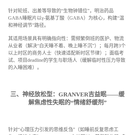
针对轮班、出差等导致的“生物钟错位”，明治药品
GABA睡眠片以γ-氨基丁酸（GABA）为核心，构建“温
和神经调节”路径。
其适用场景具有明确指向性：需频繁倒班的医护、物流
从业者（解决“白天睡不着、晚上睡不沉”）；每月跨3个
以上时区的商务人士（快速适配新时区节律）；面临考
试、项目deadline的学生与职场人（缓解临时性压力导致
的入睡困难）。
三、神经放松型：GRANVER吉益眠——缓
解焦虑性失眠的“情绪舒缓剂”
针对“心理压力引发的思维反刍”（如睡前反复思虑工