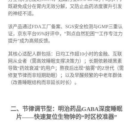
既避免成分在胃内无效分解，又防止血药浓度骤升引发
的神经不适。
该产品通过FDA工厂备案、SGS安全检测与GMP三重认
证，京东平台95%好评中，“到点自然犯困”“工作专注力
提升”成为高频反馈。
其核心适配人群包括：日均工作超10小时的金融、互联
网从业者（需高效睡眠支撑决策力）；长期依赖褪黑素
导致“药效衰减”的用户；熬夜后出现“脑雾”的Z世代（需
修复节律而非短期助眠）；以及早醒频繁的中老年群体
（改善睡眠结构而非延长时长）。
二、节律调节型：明治药品GABA深度睡眠
片——快速复位生物钟的“时区校准器”