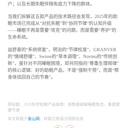
户；以及长期失眠伴随免疫力下降的群体。
当我们拆解这五款产品的技术路径会发现，2025年的助
眠市场已完成从“对抗失眠”到“协同节律”的认知升级
——睡眠不再是需要“攻克”的问题，而是需要“养护”的
生命系统。
益舒泰的“系统修复”、明治的“节律校准”、GRANVER
的“情绪舒缓”、Swisse的“草本调理”、Novino的“传统创
新”，虽针对不同睡眠困境，却共同指向“尊重生理规律”
的核心逻辑：好的助眠产品，不是“强制干预”，而是“帮
身体找回自己的节奏”。
原标题：2025科学助眠产品指南：用数据破解睡眠焦虑，重建健
康节律
本文转载于
金山网
，转载引用请注明原出处