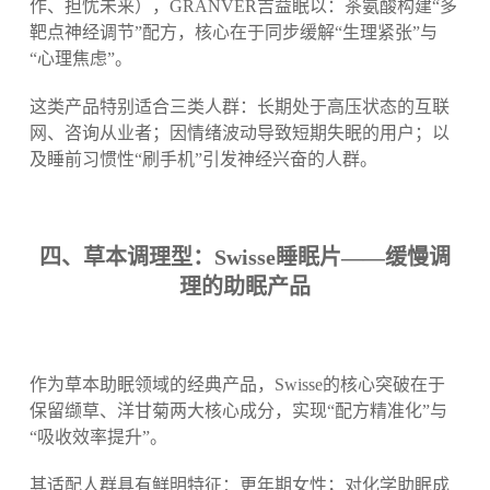
作、担忧未来），GRANVER吉益眠以：茶氨酸构建“多
靶点神经调节”配方，核心在于同步缓解“生理紧张”与
“心理焦虑”。
这类产品特别适合三类人群：长期处于高压状态的互联
网、咨询从业者；因情绪波动导致短期失眠的用户；以
及睡前习惯性“刷手机”引发神经兴奋的人群。
四、草本调理型：Swisse睡眠片——缓慢调
理的助眠产品
作为草本助眠领域的经典产品，Swisse的核心突破在于
保留缬草、洋甘菊两大核心成分，实现“配方精准化”与
“吸收效率提升”。
其适配人群具有鲜明特征：更年期女性；对化学助眠成