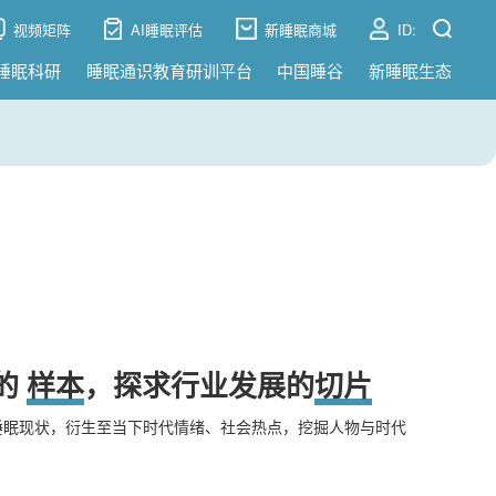
视频矩阵
AI睡眠评估
新睡眠商城
ID:
睡眠科研
睡眠通识教育研训平台
中国睡谷
新睡眠生态
的
样本
，探求行业发展的
切片
睡眠现状，衍生至当下时代情绪、社会热点，挖掘人物与时代