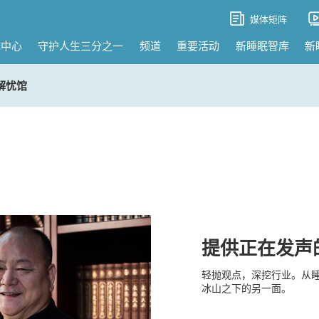
媒体矩阵
体中心
守护人生三分之一
频道
重要活动
新睡眠智库
新
解忧馆
提供正在发声
轻抛观点，深挖行业。从
冰山之下的另一面。