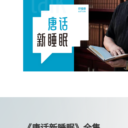
《唐话新睡眠》全集