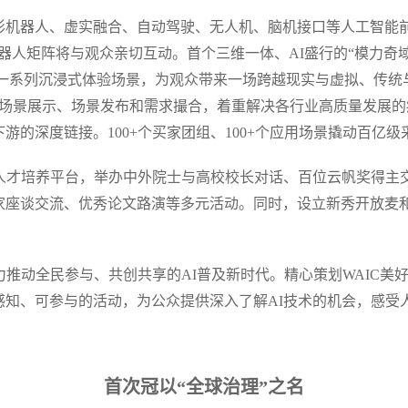
形机器人、虚实融合、自动驾驶、无人机、脑机接口等人工智能前
，机器人矩阵将与观众亲切互动。首个三维一体、AI盛行的“模力奇
打造了一系列沉浸式体验场景，为观众带来一场跨越现实与虚拟、传统
通过场景展示、场景发布和需求撮合，着重解决各行业高质量发展
游的深度链接。100+个买家团组、100+个应用场景撬动百亿级
造人才培养平台，举办中外院士与高校校长对话、百位云帆奖得主
家座谈交流、优秀论文路演等多元活动。同时，设立新秀开放麦
力推动全民参与、共创共享的AI普及新时代。精心策划WAIC美
感知、可参与的活动，为公众提供深入了解AI技术的机会，感受
首次冠以“全球治理”之名