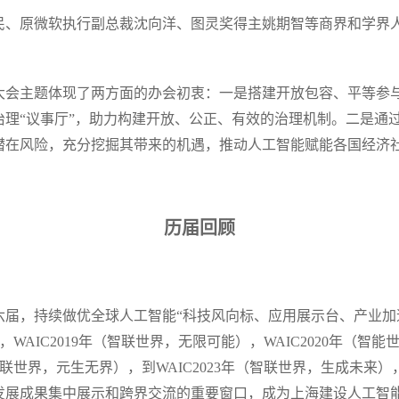
民、原微软执行副总裁沈向洋、图灵奖得主姚期智等商界和学界人
大会主题体现了两方面的办会初衷：一是搭建开放包容、平等参
治理“议事厅”，助力构建开放、公正、有效的治理机制。二是通
潜在风险，充分挖掘其带来的机遇，推动人工智能赋能各国经济
历届回顾
六届，持续做优全球人工智能“科技风向标、应用展示台、产业加
，WAIC2019年（智联世界，无限可能），WAIC2020年（智能
（智联世界，元生无界），到WAIC2023年（智联世界，生成未
发展成果集中展示和跨界交流的重要窗口，成为上海建设人工智