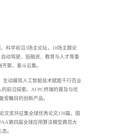
展、科学前沿3场主论坛，10场主题论
工业、自动驾驶、投融资、教育与人才等重
洲齐聚，泰斗云集。
块，生动展现人工智能技术赋能千行百业
前沿探索、AI PC终端的普及与优
批备受瞩目的创新产品。
年论文奖共征集全球优秀论文159篇，国
PAA第四届全球应用算法模型典范大
生态。