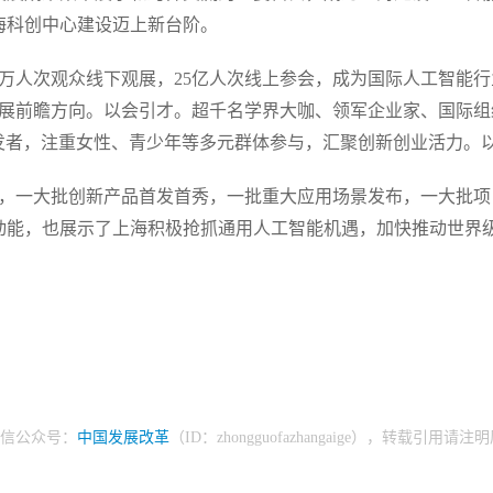
海科创中心建设迈上新台阶。
0万人次观众线下观展，25亿人次线上参会，成为国际人工智能
发展前瞻方向。以会引才。超千名学界大咖、领军企业家、国际
开发者，注重女性、青少年等多元群体参与，汇聚创新创业活力。
地，一大批创新产品首发首秀，一批重大应用场景发布，一大批
动能，也展示了上海积极抢抓通用人工智能机遇，加快推动世界级
信公众号：
中国发展改革
（ID：zhongguofazhangaige），转载引用请