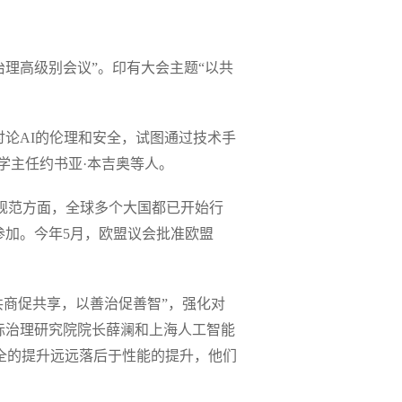
治理高级别会议”。印有大会主题“以共
论AI的伦理和安全，试图通过技术手
学主任约书亚·本吉奥等人。
理规范方面，全球多个大国都已开始行
参加。今年5月，欧盟议会批准欧盟
以共商促共享，以善治促善智”，强化对
际治理研究院院长薛澜和上海人工智能
安全的提升远远落后于性能的提升，他们