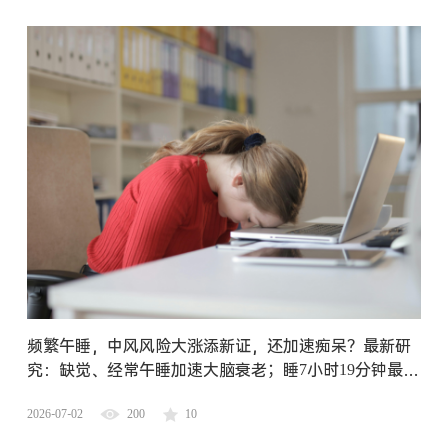
频繁午睡，中风风险大涨添新证，还加速痴呆？最新研
究：缺觉、经常午睡加速大脑衰老；睡7小时19分钟最有
利代谢，周末补觉超2h反干扰血糖
2026-07-02
200
10